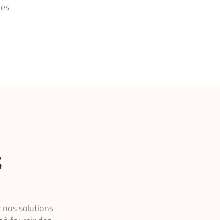
des
s
r nos solutions