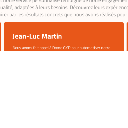
 notre service personnalisé témoigne de notre engagement
qualité, adaptées à leurs besoins. Découvrez leurs expérienc
pirer par les résultats concrets que nous avons réalisés pour
Sophie Bernard
L’installation des caméras de surveillance et du système
d’alarme par Domo GYD a transformé notre sentiment de
sécurité. Ils ont fait un travail exceptionnel, avec un suivi
constant. Nous nous sentons beaucoup plus en sécurité, et la
gestion à distance est vraiment pratique. Merci à toute
l’équipe !