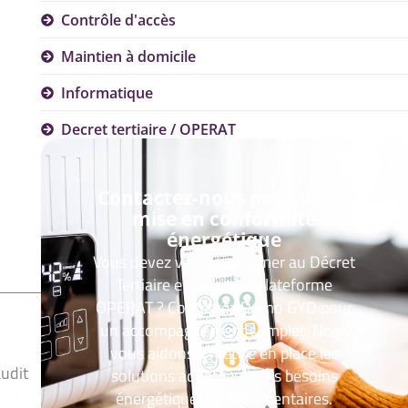
Contrôle d'accès
Maintien à domicile
Informatique
Decret tertiaire / OPERAT
Contactez-nous pour votre
mise en conformité
énergétique
Vous devez vous conformer au Décret
Tertiaire et utiliser la plateforme
OPERAT ? Contactez Domo GYD pour
un accompagnement complet. Nous
vous aidons à mettre en place les
audit
solutions adaptées à vos besoins
énergétiques et réglementaires.