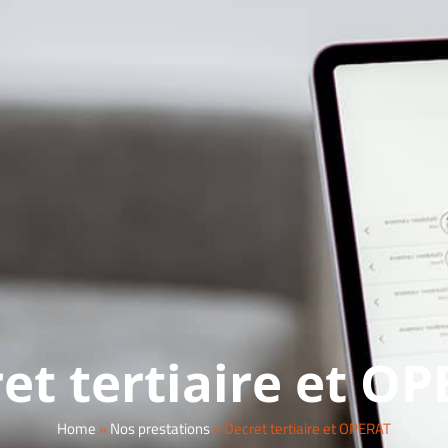
et tertiaire et O
Home
»
Nos prestations
»
Decret tertiaire et OPERAT