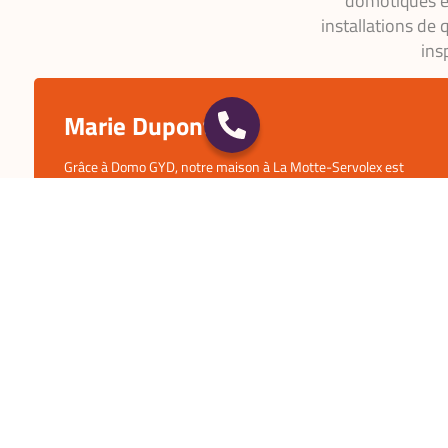
domotiques et
installations de 
ins
Jean-Luc Martin
Nous avons fait appel à Domo GYD pour automatiser notre
éclairage et nos volets. Non seulement tout fonctionne
parfaitement, mais nous réalisons aussi des économies
d’énergie. Leur service est impeccable et l’équipe est toujours
disponible pour répondre à nos questions. Je recommande
vivement leurs services !