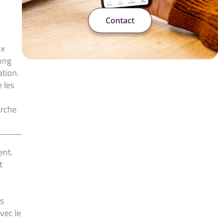
Contact
ux
ong
ation.
 les
arche
ent.
t
s
vec le