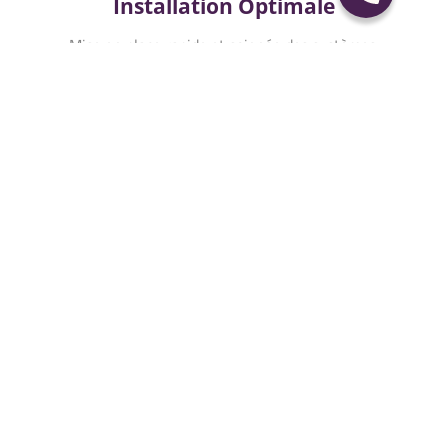
Installation Optimale
Mise en place rapide et soignée des systèmes.
04
Support Continu
Assistance et maintenance pour une
tranquillité durable.