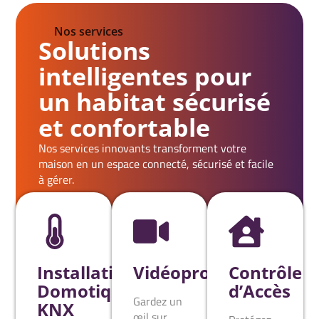
Nos services
Solutions
intelligentes pour
un habitat sécurisé
et confortable
Nos services innovants transforment votre
maison en un espace connecté, sécurisé et facile
à gérer.
Installation
Vidéoprotection
Contrôle
Domotique
d’Accès
Gardez un
KNX
œil sur